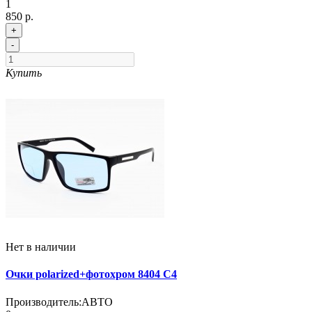
1
850 р.
+
-
Купить
Нет в наличии
Очки polarized+фотохром 8404 C4
Производитель:
АВТО