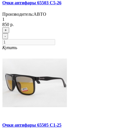
Очки антифары 65503 C5-26
Производитель:
АВТО
1
850 р.
+
-
Купить
Очки антифары 65505 C1-25