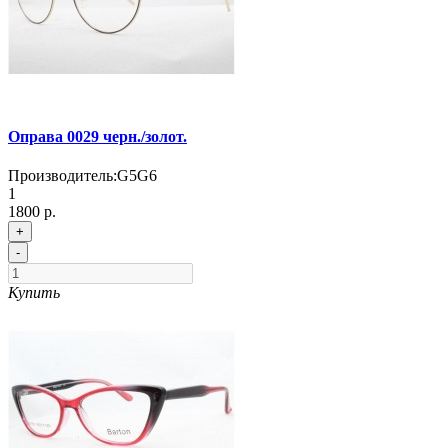
Оправа 0029 черн./золот.
Производитель:
G5G6
1
1800 р.
+
-
Купить