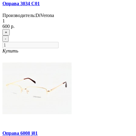
Оправа 3034 C01
Производитель:
DiVerona
1
600 р.
+
-
Купить
Оправа 6008 j01