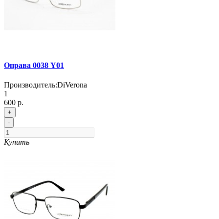
Оправа 0038 Y01
Производитель:
DiVerona
1
600 р.
+
-
Купить