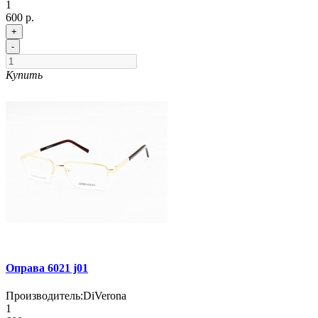
1
600 р.
+
-
Купить
Оправа 6021 j01
Производитель:
DiVerona
1