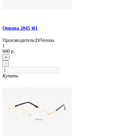
Оправа 2045 j01
Производитель:
DiVerona
1
600 р.
+
-
Купить