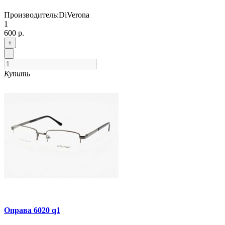
Производитель:
DiVerona
1
600 р.
+
-
Купить
Оправа 6020 q1