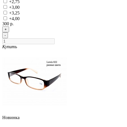
+2,75
+3,00
+3,25
+4,00
300 р.
+
-
Купить
Новинка