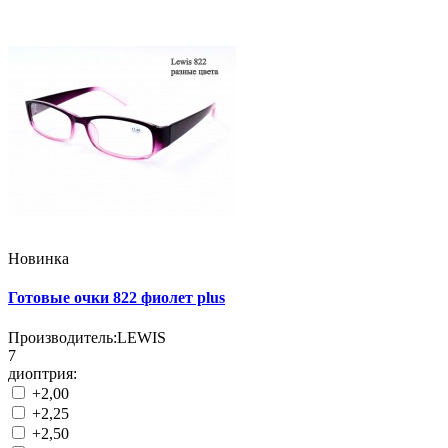
Новинка
Готовые очки 822 фиолет plus
Производитель:
LEWIS
7
диоптрия:
+2,00
+2,25
+2,50